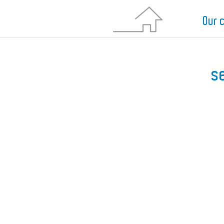
Our
s