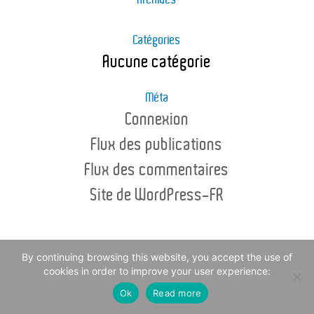
Archives
Catégories
Aucune catégorie
Méta
Connexion
Flux des publications
Flux des commentaires
Site de WordPress-FR
By continuing browsing this website, you accept the use of
© Copyright - Channel Sea Food 2016 -
Legal Notice
cookies in order to improve your user experience:
Ok
Read more