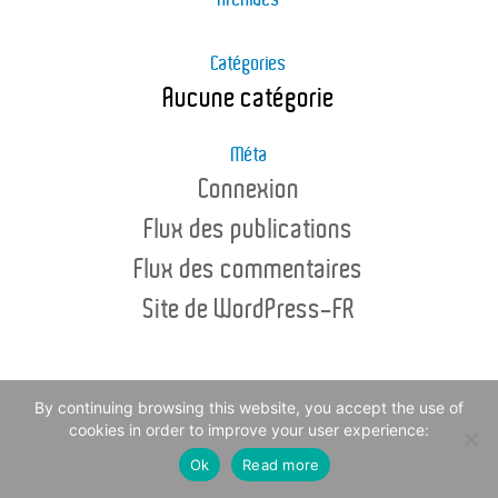
Archives
Catégories
Aucune catégorie
Méta
Connexion
Flux des publications
Flux des commentaires
Site de WordPress-FR
By continuing browsing this website, you accept the use of
© Copyright - Channel Sea Food 2016 -
Legal Notice
cookies in order to improve your user experience:
Ok
Read more