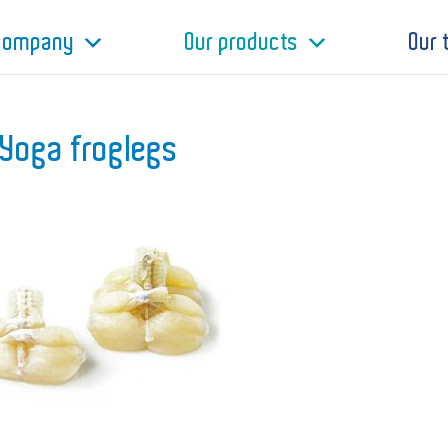
 company
Our products
Our
Yoga froglegs